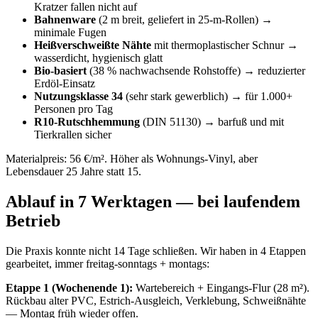
Kratzer fallen nicht auf
Bahnenware
(2 m breit, geliefert in 25-m-Rollen) →
minimale Fugen
Heißverschweißte Nähte
mit thermoplastischer Schnur →
wasserdicht, hygienisch glatt
Bio-basiert
(38 % nachwachsende Rohstoffe) → reduzierter
Erdöl-Einsatz
Nutzungsklasse 34
(sehr stark gewerblich) → für 1.000+
Personen pro Tag
R10-Rutschhemmung
(DIN 51130) → barfuß und mit
Tierkrallen sicher
Materialpreis: 56 €/m². Höher als Wohnungs-Vinyl, aber
Lebensdauer 25 Jahre statt 15.
Ablauf in 7 Werktagen — bei laufendem
Betrieb
Die Praxis konnte nicht 14 Tage schließen. Wir haben in 4 Etappen
gearbeitet, immer freitag-sonntags + montags:
Etappe 1 (Wochenende 1):
Wartebereich + Eingangs-Flur (28 m²).
Rückbau alter PVC, Estrich-Ausgleich, Verklebung, Schweißnähte
— Montag früh wieder offen.