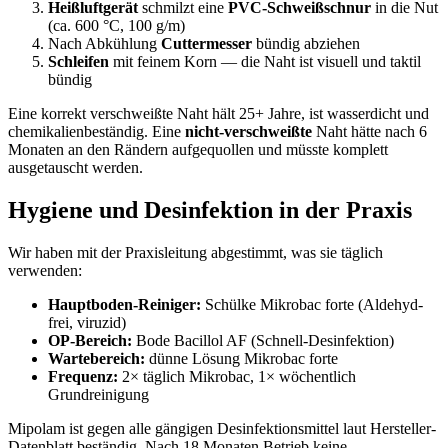
Heißluftgerät
schmilzt eine
PVC-Schweißschnur
in die Nut
(ca. 600 °C, 100 g/m)
Nach Abkühlung
Cuttermesser
bündig abziehen
Schleifen
mit feinem Korn — die Naht ist visuell und taktil
bündig
Eine korrekt verschweißte Naht hält 25+ Jahre, ist wasserdicht und
chemikalienbeständig. Eine
nicht-verschweißte
Naht hätte nach 6
Monaten an den Rändern aufgequollen und müsste komplett
ausgetauscht werden.
Hygiene und Desinfektion in der Praxis
Wir haben mit der Praxisleitung abgestimmt, was sie täglich
verwenden:
Hauptboden-Reiniger:
Schülke Mikrobac forte (Aldehyd-
frei, viruzid)
OP-Bereich:
Bode Bacillol AF (Schnell-Desinfektion)
Wartebereich:
dünne Lösung Mikrobac forte
Frequenz:
2× täglich Mikrobac, 1× wöchentlich
Grundreinigung
Mipolam ist gegen alle gängigen Desinfektionsmittel laut Hersteller-
Datenblatt beständig. Nach 18 Monaten Betrieb keine