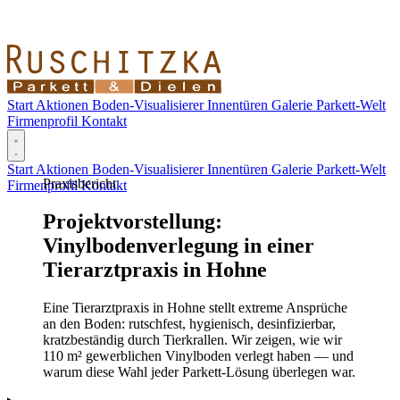
Start
Aktionen
Boden-Visualisierer
Innentüren
Galerie
Parkett-Welt
Firmenprofil
Kontakt
Start
Aktionen
Boden-Visualisierer
Innentüren
Galerie
Parkett-Welt
Praxisbericht
Firmenprofil
Kontakt
Projektvorstellung:
Vinylbodenverlegung
in
einer
Tierarztpraxis
in
Hohne
Eine Tierarztpraxis in Hohne stellt extreme Ansprüche
an den Boden: rutschfest, hygienisch, desinfizierbar,
kratzbeständig durch Tierkrallen. Wir zeigen, wie wir
110 m² gewerblichen Vinylboden verlegt haben — und
warum diese Wahl jeder Parkett-Lösung überlegen war.