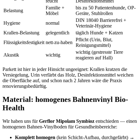
feucht
Desinfektionsmittel
Familie +
bis zu 50 Patientenhunde, OP-
Belastung
Möbel
Geräte, Stuhlrollen
DIN 18040 Barrierefrei +
Hygiene
normal
Veterinär-Hygiene
Krallen-Belastung
gelegentlich
täglich Hunde + Katzen
Pflicht (Urin, Blut,
Flüssigkeitsfestigkeit
nett-zu-haben
Reinigungsmittel)
wichtig (gestresste Tiere
Akustik
wichtig
reagieren auf Hall)
Parkett ist hier in jeder Hinsicht ungeeignet: Krallen kratzen die
Versiegelung, Urin verfärbt das Holz, Desinfektionsmittel weichen
die Oberfläche auf, und schon nach 2 Jahren wäre die Praxis
renovierungsbedürftig.
Material: homogenes Bahnenvinyl Bio-
Health
Wir haben uns für
Gerflor Mipolam Symbioz
entschieden — einen
homogenen Bahnen-Vinylboden für Gesundheitsbereiche:
Komplett homogen
(kein Schicht-Aufbau, durchgefärbt) →