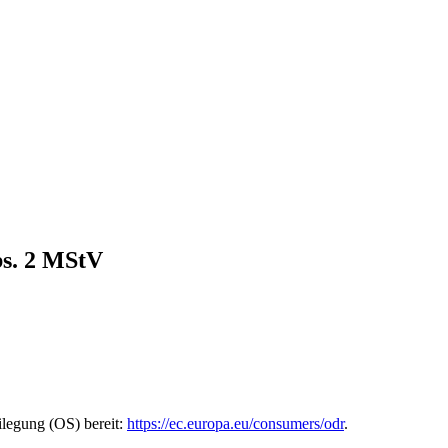
bs. 2 MStV
ilegung (OS) bereit:
https://ec.europa.eu/consumers/odr
.